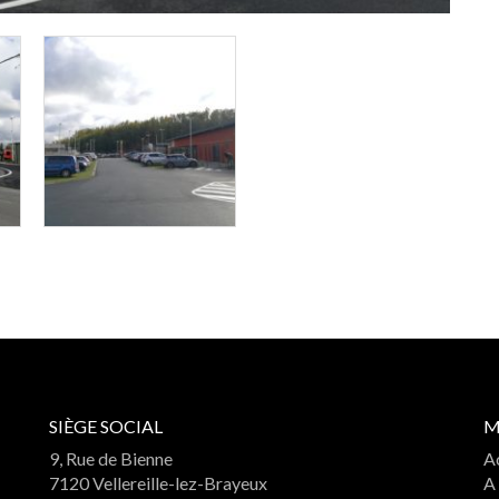
SIÈGE SOCIAL
M
9, Rue de Bienne
A
7120 Vellereille-lez-Brayeux
A