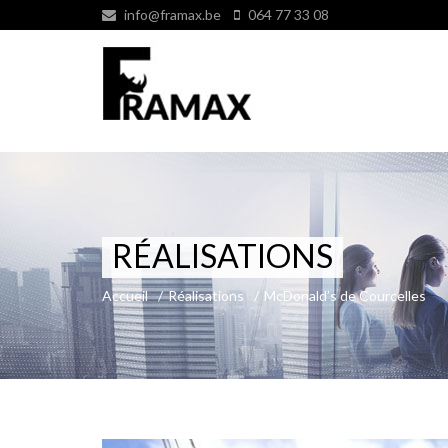
info@framax.be
064 77 33 08
RÉALISATIONS
Accueil
/
Réalisations
/
McDonald’s de Courcelles