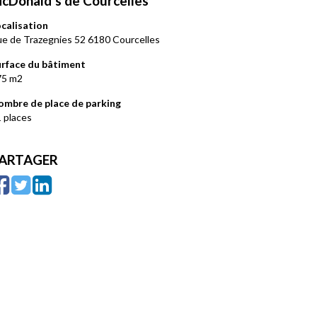
cDonald’s de Courcelles
calisation
e de Trazegnies 52 6180 Courcelles
urface du bâtiment
75 m2
ombre de place de parking
 places
ARTAGER