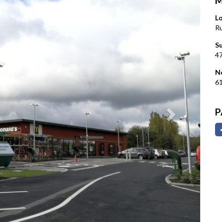
M
Lo
Ru
S
4
N
61
P