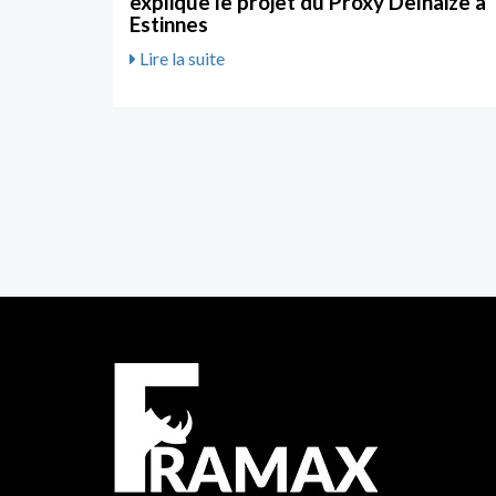
explique le projet du Proxy Delhaize à
Estinnes
Lire la suite