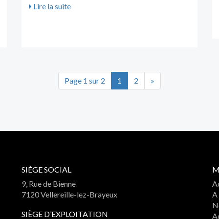
Lire la suite
(current)
Page 1 sur 2
1
2
»
SIÈGE SOCIAL
M
9, Rue de Bienne
A
7120 Vellereille-lez-Brayeux
A
No
SIÈGE D’EXPLOITATION
Ac