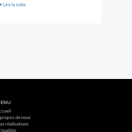
Lire la suite
ENU
ccueil
 propos de nous
s réalisations
tualités