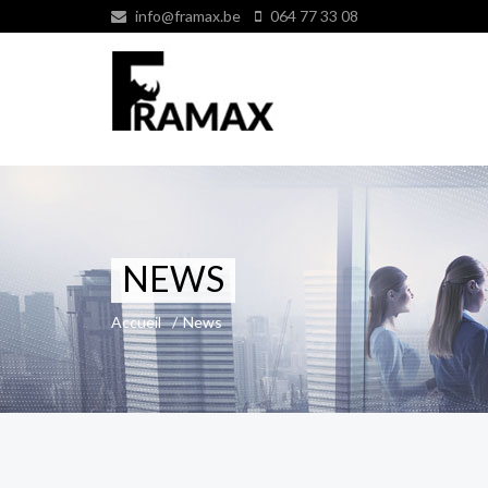
info@framax.be
064 77 33 08
NEWS
Accueil
/
News